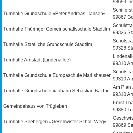
98693 Il
Schillers
Turnhalle Grundschule »Peter Andreas Hansen«
99867 Go
Schulstr
Turnhalle Thüringer Gemeinschaftsschule Stadtilm
99326 St
Schulstr
Turnhalle Staatliche Grundschule Stadtilm
99326 St
Lindenal
Turnhalle Arnstadt (Lindenallee)
99310 Ar
Schulstr
Turnhalle Grundschule Europaschule Marlishausen
99310 Ar
Am Plan 
Turnhalle Grundschule »Johann Sebastian Bach«
99310 Ar
Ernst-Th
Gemeindehaus von Trügleben
99880 Tr
Geschwis
Turnhalle Seebergen »Geschwister-Scholl-Weg«
99869 S