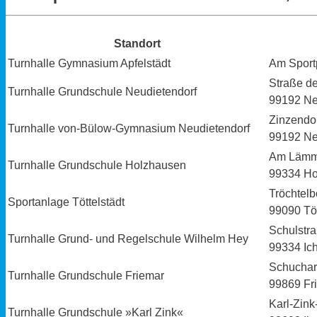
Standort
Turnhalle Gymnasium Apfelstädt
Am Sportp
Straße d
Turnhalle Grundschule Neudietendorf
99192 Ne
Zinzendor
Turnhalle von-Bülow-Gymnasium Neudietendorf
99192 Ne
Am Lämm
Turnhalle Grundschule Holzhausen
99334 Ho
Tröchtel
Sportanlage Töttelstädt
99090 Töt
Schulstr
Turnhalle Grund- und Regelschule Wilhelm Hey
99334 Ic
Schuchar
Turnhalle Grundschule Friemar
99869 Fr
Karl-Zink
Turnhalle Grundschule »Karl Zink«