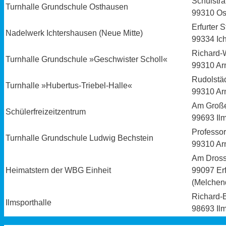
Schulstr
Turnhalle Grundschule Osthausen
99310 Os
Erfurter 
Nadelwerk Ichtershausen (Neue Mitte)
99334 Ic
Richard-
Turnhalle Grundschule »Geschwister Scholl«
99310 Ar
Rudolstäd
Turnhalle »Hubertus-Triebel-Halle«
99310 Ar
Am Große
Schülerfreizeitzentrum
99693 Il
Professo
Turnhalle Grundschule Ludwig Bechstein
99310 Ar
Am Dross
Heimatstern der WBG Einheit
99097 Erf
(Melchend
Richard-
Ilmsporthalle
98693 Il